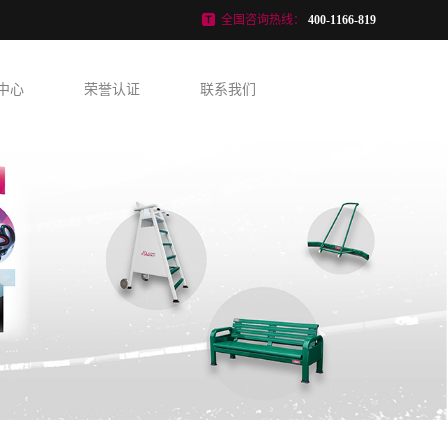
全国咨询热线：
400-1166-819
中心
荣誉认证
联系我们