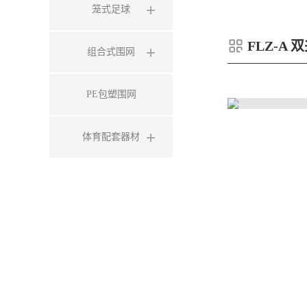
笼式足球
FLZ-A
组合式围网
PE包塑围网
体育配套器材