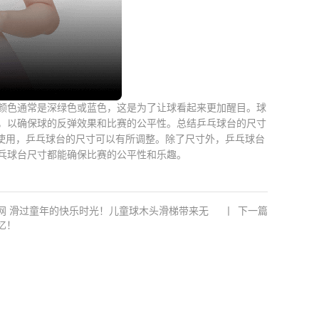
颜色通常是深绿色或蓝色，这是为了让球看起来更加醒目。球
，以确保球的反弹效果和比赛的公平性。总结乒乓球台的尺寸
和家庭使用，乒乓球台的尺寸可以有所调整。除了尺寸外，乒乓球台
乓球台尺寸都能确保比赛的公平性和乐趣。
网 滑过童年的快乐时光！儿童球木头滑梯带来无
丨
下一篇
忆！