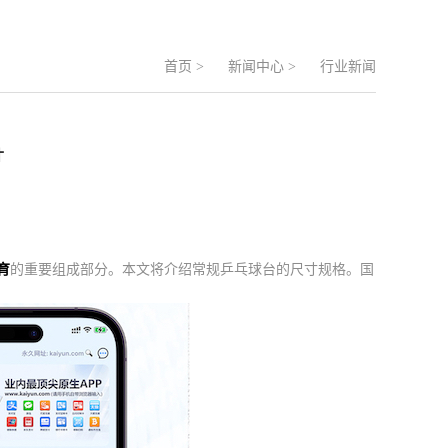
首页
>
新闻中心
>
行业新闻
寸
育
的重要组成部分。本文将介绍常规乒乓球台的尺寸规格。国