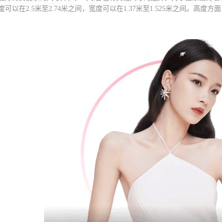
以在2.5米至2.74米之间，宽度可以在1.37米至1.525米之间。高度方面