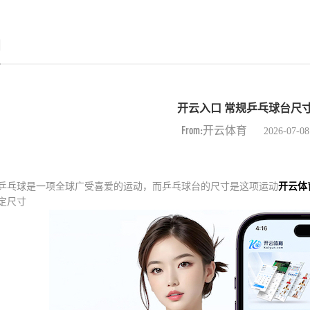
闻
开云入口 常规乒乓球台尺
From:开云体育
2026-07-08
乒乓球是一项全球广受喜爱的运动，而乒乓球台的尺寸是这项运动
开云体
定尺寸