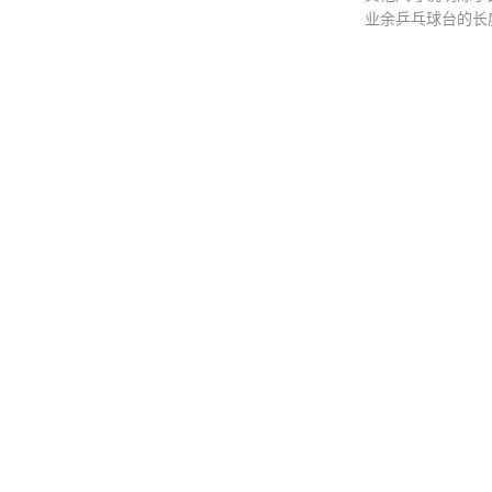
业余乒乓球台的长度可