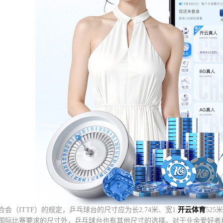
会（ITTF）的规定，乒乓球台的尺寸应为长2.74米、宽1.
开云体育
52
国际比赛要求的尺寸外，乒乓球台也有其他尺寸的选择。对于业余爱好者