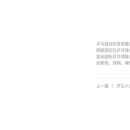
乒乓球台的其他要
网是固定在乒乓球
是由国际乒乓球联合
的颜色、球网、弹
上一篇
丨
开云入