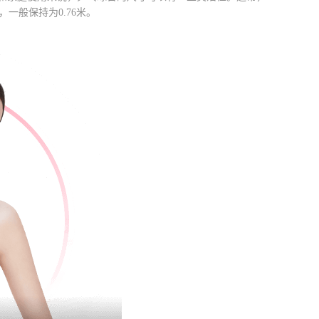
，一般保持为0.76米。