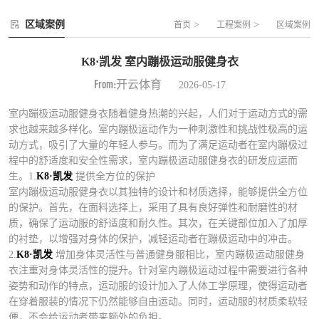
区域案例
>
>
首页
工程案例
区域案例
K8·凯发 室内蹦极运动服健身衣
From:开云体育
2026-05-17
室内蹦极运动服健身衣随着健身热潮的兴起，人们对于运动方式的需
求也越来越多样化。室内蹦极运动作为一种刺激性和挑战性极高的运
动方式，吸引了大量的年轻人参与。而为了满足运动者在室内蹦极过
程中的舒适度和安全性需求，室内蹦极运动服健身衣的研发应运而
生。1.
K8·凯发
提供全方位的保护
室内蹦极运动服健身衣以其独特的设计和材质选择，能够提供全方位
的保护。首先，在面料选择上，采用了具有良好弹性和耐磨性的材
质，确保了运动服的舒适度和耐久性。其次，在关键部位加入了加厚
的衬垫，以增强对身体的保护，减轻运动者在蹦极运动中的冲击。
2.
K8·凯发
增加身体灵活性与普通健身服相比，室内蹦极运动服健身
衣注重对身体灵活性的提升。针对室内蹦极运动过程中需要进行各种
姿势和动作的特点，运动服的设计加入了人体工学原理，使得运动者
在穿着服装的情况下仍然能够自由运动。同时，运动服的材质柔软轻
便，不会给运动者带来额外的负担。