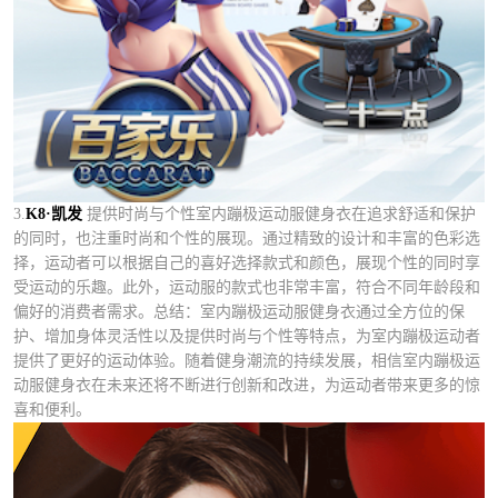
3.
K8·凯发
提供时尚与个性室内蹦极运动服健身衣在追求舒适和保护
的同时，也注重时尚和个性的展现。通过精致的设计和丰富的色彩选
择，运动者可以根据自己的喜好选择款式和颜色，展现个性的同时享
受运动的乐趣。此外，运动服的款式也非常丰富，符合不同年龄段和
偏好的消费者需求。总结：室内蹦极运动服健身衣通过全方位的保
护、增加身体灵活性以及提供时尚与个性等特点，为室内蹦极运动者
提供了更好的运动体验。随着健身潮流的持续发展，相信室内蹦极运
动服健身衣在未来还将不断进行创新和改进，为运动者带来更多的惊
喜和便利。