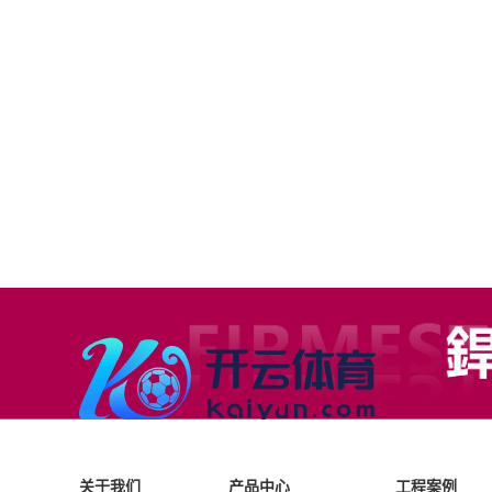
关于我们
产品中心
工程案例