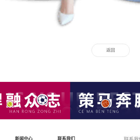
返回
新闻中心
联系我们
联系我