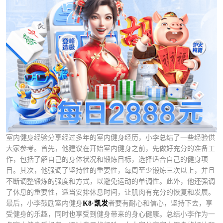
室内健身经验分享经过多年的室内健身经历，小李总结了一些经验供
大家参考。首先，他建议在开始室内健身之前，先做好充分的准备工
作，包括了解自己的身体状况和锻炼目标，选择适合自己的健身项
目。其次，他强调了坚持性的重要性，每周至少锻炼三次以上，并且
不断调整锻炼的强度和方式，以避免运动的单调性。此外，他还强调
了休息的重要性，适当安排休息时间，让肌肉有充分的恢复和发展。
最后，小李鼓励室内健身
K8·凯发
者要有耐心和信心，坚持下去，享
受健身的乐趣，同时也享受到健身带来的身心健康。总结小李作为一