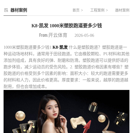
器材案例
>
>
首页
工程案例
器材案例
K8·凯发 1000米塑胶跑道要多少钱
From:开云体育
2026-05-06
1000米塑胶跑道要多少钱1.
K8·凯发
什么是塑胶跑道？塑胶跑道是一
种运动场地材料，通常用于田径跑道。它由橡胶颗粒、PU材料和其他
添加剂组成，具有良好的弹、耐磨和防滑。塑胶跑道可以提供舒适的
跑步体验，减少运动员的受伤风险。2. 塑胶跑道价格因素有哪些？塑
胶跑道的价格受到多个因素的影响：面积大小：较大的跑道需要更多
的材料和人力，因此价格更高。厚度要求：一般来说，越厚的跑道越
耐用，但也会增加成本。